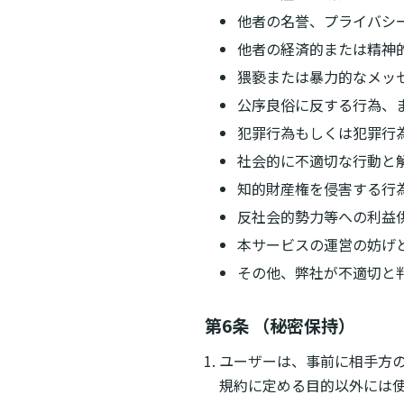
他者の名誉、プライバシ
他者の経済的または精神
猥褻または暴力的なメッ
公序良俗に反する行為、
犯罪行為もしくは犯罪行
社会的に不適切な行動と
知的財産権を侵害する行
反社会的勢力等への利益
本サービスの運営の妨げ
その他、弊社が不適切と
第6条 （秘密保持）
ユーザーは、事前に相手方
規約に定める目的以外には