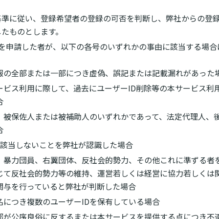
基準に従い、登録希望者の登録の可否を判断し、弊社からの登
したものとします。
録を申請した者が、以下の各号のいずれかの事由に該当する場合
報の全部または一部につき虚偽、誤記または記載漏れがあった
ービス利用に際して、過去にユーザーID削除等の本サービス利
合
、被保佐人または被補助人のいずれかであって、法定代理人、後
合
に該当しないことを弊社が認識した場合
、暴力団員、右翼団体、反社会的勢力、その他これに準ずる者
じて反社会的勢力等の維持、運営若しくは経営に協力若しくは
関与を行っていると弊社が判断した場合
名につき複数のユーザーIDを保有している場合
部が公序良俗に反するまたは本サービスを提供する点につき不