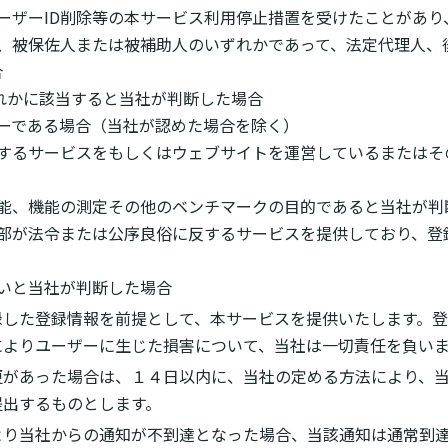
にユーザーID削除等の本サービス利用停止措置を受けたことがあ
見人、被保佐人または被補助人のいずれかであって、法定代理人、
合
いずれかに該当すると当社が判断した場合
ーザーである場合（当社が認めた場合を除く）
競合するサービスをもしくはウェブサイトを運営しているまたは
、性能、機能の測定その他のベンチマークの目的であると当社が
は一部が法令または公序良俗に反するサービスを提供しており、
ないと当社が判断した場合
録した登録情報を前提として、本サービスを提供いたします。
によりユーザーに生じた損害について、当社は一切責任を負い
更があった場合は、１４日以内に、当社の定める方法により、
提出するものとします。
より当社からの通知が不到達となった場合、当該通知は通常到