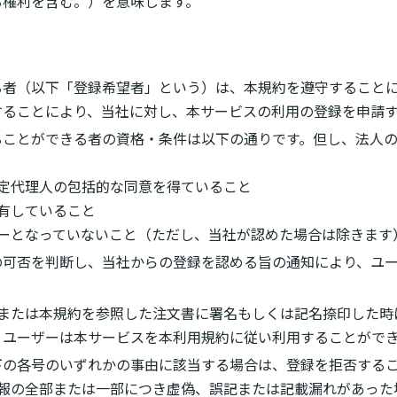
る権利を含む。）を意味します。
る者（以下「登録希望者」という）は、本規約を遵守すること
することにより、当社に対し、本サービスの利用の登録を申請
ることができる者の資格・条件は以下の通りです。但し、法人
は法定代理人の包括的な同意を得ていること
保有していること
ーザーとなっていないこと（ただし、当社が認めた場合は除きます
の可否を判断し、当社からの登録を認める旨の通知により、ユ
時または本規約を参照した注文書に署名もしくは記名捺印した時
、ユーザーは本サービスを本利用規約に従い利用することがで
下の各号のいずれかの事由に該当する場合は、登録を拒否する
録情報の全部または一部につき虚偽、誤記または記載漏れがあった