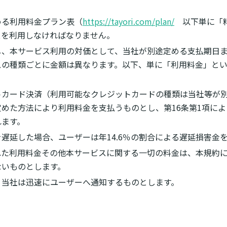
める利用料金プラン表（
https://tayori.com/plan/
以下単に「料
スを利用しなければなりません。
し、本サービス利用の対価として、当社が別途定める支払期日
スの種類ごとに金額は異なります。以下、単に「利用料金」とい
トカード決済（利用可能なクレジットカードの種類は当社等が
めた方法により利用料金を支払うものとし、第16条第1項に
れます。
遅延した場合、ユーザーは年14.6％の割合による遅延損害金
れた利用料金その他本サービスに関する一切の料金は、本規約
ないものとします。
、当社は迅速にユーザーへ通知するものとします。
）