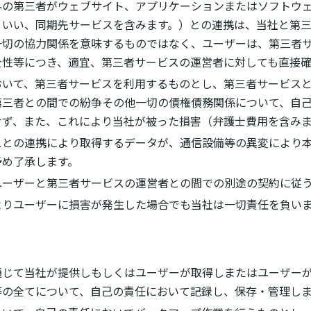
外の第三者がウェブサイト、アプリケーションまたはソフトウ
といい、同期先サービスを含みます。）との連携は、当社と第
一切の協力関係を意味するものではなく、ユーザーは、第三者
全性等につき、適宜、第三者サービスの運営者に対しても直接確
おいて、第三者サービスを利用するものとし、第三者サービス
第三者との間での紛争その他一切の債権債務関係について、自
けず、また、これにより当社が被った損害（弁護士費用を含みま
スとの連携により取得するデータが、通信設備等の異変により
予め了承します。
ユーザーと第三者サービスの運営者との間での別途の契約に従
よりユーザーに損害が発生した場合でも当社は一切責任を負い
通じて当社が提供しもしくはユーザーが取得しまたはユーザー
等の全てについて、自己の責任において記録し、保存・管理し